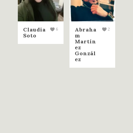
Claudia
Abraha
Jo
6
2
Soto
m
T
Martín
es
ez
Gonzál
ez