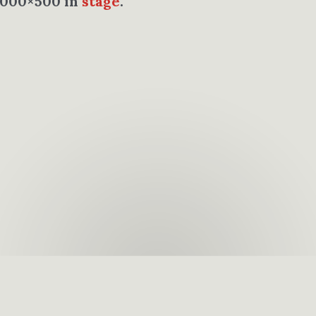
1000×500 in
stage
.