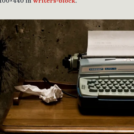
1100×440 in
writers-block
.