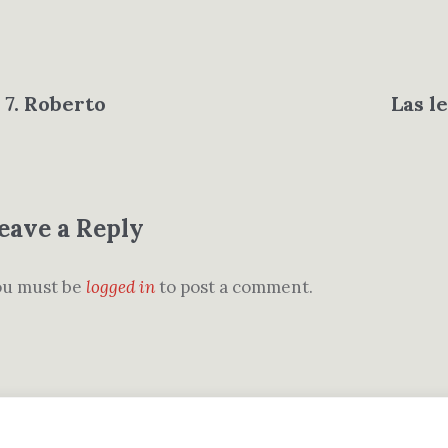
 7. Roberto
Las l
eave a Reply
ou must be
logged in
to post a comment.