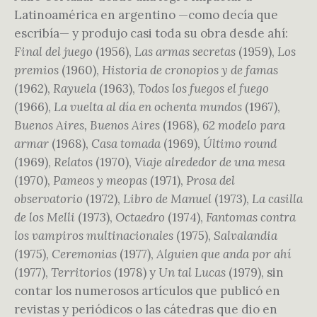
Latinoamérica en argentino —como decía que
escribía— y produjo casi toda su obra desde ahí:
Final del juego
(1956),
Las armas secretas
(1959),
Los
premios
(1960),
Historia de cronopios y de famas
(1962),
Rayuela
(1963),
Todos los fuegos el fuego
(1966),
La vuelta al día en ochenta mundos
(1967),
Buenos Aires, Buenos Aires
(1968),
62 modelo para
armar
(1968),
Casa tomada
(1969),
Último round
(1969),
Relatos
(1970),
Viaje alrededor de una mesa
(1970),
Pameos y meopas
(1971),
Prosa del
observatorio
(1972),
Libro de Manuel
(1973),
La casilla
de los Melli
(1973),
Octaedro
(1974),
Fantomas contra
los vampiros multinacionales
(1975),
Salvalandia
(1975),
Ceremonias
(1977),
Alguien que anda por ahí
(1977),
Territorios
(1978) y
Un tal Lucas
(1979), sin
contar los numerosos artículos que publicó en
revistas y periódicos o las cátedras que dio en